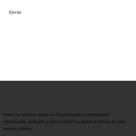
Somos un talentoso equipo de 8 profesionales cuidadosamente
seleccionados, dedicados a hacer realidad los sueños de belleza de todos
nuestros clientes.