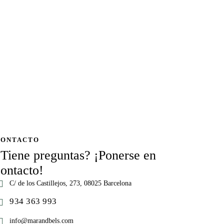
CONTACTO
¿Tiene preguntas? ¡Ponerse en
ontacto!
C/ de los Castillejos, 273, 08025 Barcelona
934 363 993
info@marandbels.com