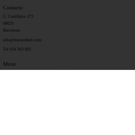
Contacto
C/ Castillejos 273
08025
Barcelona
info@marandbels.com
Tel 934 363 993
Menu
Redes Sociales