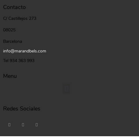
Contacto
C/ Castillejos 273
08025
Barcelona
info@marandbels.com
Tel 934 363 993
Menu
Redes Sociales