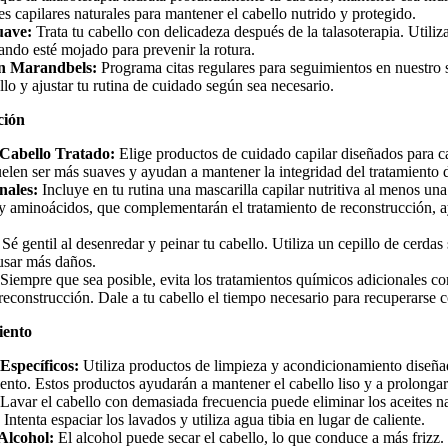
tes capilares naturales para mantener el cabello nutrido y protegido.
uave:
Trata tu cabello con delicadeza después de la talasoterapia. Utiliz
ando esté mojado para prevenir la rotura.
en Marandbels:
Programa citas regulares para seguimientos en nuestro
llo y ajustar tu rutina de cuidado según sea necesario.
ción
 Cabello Tratado:
Elige productos de cuidado capilar diseñados para c
elen ser más suaves y ayudan a mantener la integridad del tratamiento 
nales:
Incluye en tu rutina una mascarilla capilar nutritiva al menos un
s y aminoácidos, que complementarán el tratamiento de reconstrucción, 
:
Sé gentil al desenredar y peinar tu cabello. Utiliza un cepillo de cerdas s
usar más daños.
Siempre que sea posible, evita los tratamientos químicos adicionales c
reconstrucción. Dale a tu cabello el tiempo necesario para recuperarse
iento
specíficos:
Utiliza productos de limpieza y acondicionamiento diseña
ento. Estos productos ayudarán a mantener el cabello liso y a prolongar 
Lavar el cabello con demasiada frecuencia puede eliminar los aceites n
 Intenta espaciar los lavados y utiliza agua tibia en lugar de caliente.
 Alcohol:
El alcohol puede secar el cabello, lo que conduce a más frizz.