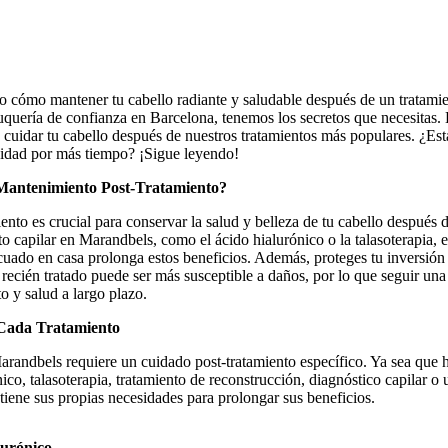
o cómo mantener tu cabello radiante y saludable después de un tratami
quería de confianza en Barcelona, tenemos los secretos que necesitas. E
cuidar tu cabello después de nuestros tratamientos más populares. ¿Est
vidad por más tiempo? ¡Sigue leyendo!
 Mantenimiento Post-Tratamiento?
nto es crucial para conservar la salud y belleza de tu cabello después d
o capilar en Marandbels, como el ácido hialurónico o la talasoterapia, 
cuado en casa prolonga estos beneficios. Además, proteges tu inversión e
recién tratado puede ser más susceptible a daños, por lo que seguir una
to y salud a largo plazo.
 Cada Tratamiento
arandbels requiere un cuidado post-tratamiento específico. Ya sea que 
ico, talasoterapia, tratamiento de reconstrucción, diagnóstico capilar o 
tiene sus propias necesidades para prolongar sus beneficios.
lurónico