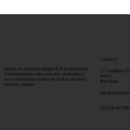
Contacto
Somos un talentoso equipo de 8 profesionales
C/ Castillejos 2
cuidadosamente seleccionados, dedicados a
08025
hacer realidad los sueños de belleza de todos
Barcelona
nuestros clientes.
info@marandbe
Tel 934 363 99