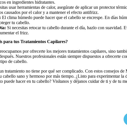
cos en ingredientes hidratantes.
sitas usar herramientas de calor, asegúrate de aplicar un protector térmi
os causados por el calor y a mantener el efecto antifrizz.
:
El clima húmedo puede hacer que el cabello se encrespe. En días húm
teger tu cabello.
Día:
Si necesitas retocar tu cabello durante el día, hazlo con suavidad. E
umentar el frizz.
 para tus Tratamientos Capilares?
eocupamos por ofrecerte los mejores tratamientos capilares, sino tamb
después. Nuestros profesionales están siempre dispuestos a ofrecerte co
tipo de cabello.
un tratamiento no tiene por qué ser complicado. Con estos consejos de 
u cabello sano y hermoso por más tiempo. ¿Listo para experimentar la 
o puede hacer en tu cabello? Visítanos y déjanos cuidar de ti y de tu m