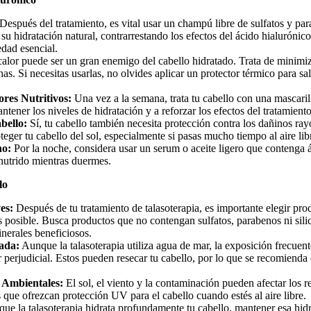
Después del tratamiento, es vital usar un champú libre de sulfatos y pa
su hidratación natural, contrarrestando los efectos del ácido hialuróni
edad esencial.
alor puede ser un gran enemigo del cabello hidratado. Trata de minimiz
s. Si necesitas usarlas, no olvides aplicar un protector térmico para sa
ores Nutritivos:
Una vez a la semana, trata tu cabello con una mascarill
ntener los niveles de hidratación y a reforzar los efectos del tratamient
abello:
Sí, tu cabello también necesita protección contra los dañinos ra
eger tu cabello del sol, especialmente si pasas mucho tiempo al aire lib
no:
Por la noche, considera usar un serum o aceite ligero que contenga 
nutrido mientras duermes.
lo
es:
Después de tu tratamiento de talasoterapia, es importante elegir pro
s posible. Busca productos que no contengan sulfatos, parabenos ni sil
inerales beneficiosos.
lada:
Aunque la talasoterapia utiliza agua de mar, la exposición frecuent
r perjudicial. Estos pueden resecar tu cabello, por lo que se recomienda 
s Ambientales:
El sol, el viento y la contaminación pueden afectar los r
 que ofrezcan protección UV para el cabello cuando estés al aire libre.
ue la talasoterapia hidrata profundamente tu cabello, mantener esa hidr