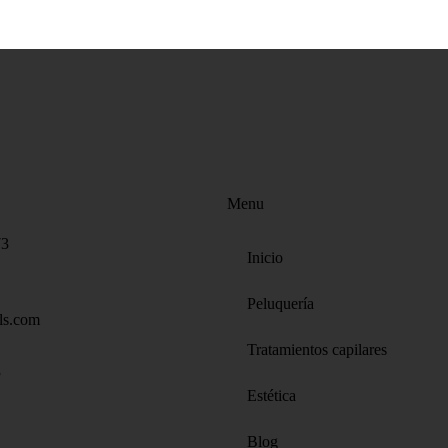
Menu
73
Inicio
Peluquería
ls.com
Tratamientos capilares
3
Estética
Blog