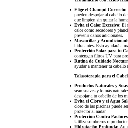
Elige el Champú Correcto:
pueden despojar al cabello de 
que limpien sin quitar la hum
Evita el Calor Excesivo:
El c
calor como secadores y plancha
prevenir daños adicionales.
Mascarillas y Acondicionad
hidratantes. Esto ayudará a ma
Protección Solar para tu C
contengan filtros UV para prot
Rutina de Cuidado Noctur
ayudar a mantener tu cabello 
Talasoterapia para el Cabel
Productos Naturales y Suav
sean suaves y lo más naturale
despojar a tu cabello de los m
Evita el Cloro y el Agua Sa
cloro de las piscinas puede se
protector al nadar.
Protección Contra Factore
Utiliza sombreros o productos
Hidratación Profunda:
Aunq