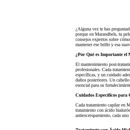
¿Alguna vez te has preguntad
porque en Marandbels, tu pelu
consejos expertos sobre cómo 
mantener ese brillo y esa sua
¿Por Qué es Importante el
El mantenimiento post-tratamie
profesionales. Cada tratamient
específicas, y un cuidado ade
daños posteriores. Un cabello 
esencial para su fortalecimien
Cuidados Específicos para
Cada tratamiento capilar en M
tratamiento con ácido hialurón
antiescrespamiento, cada uno 
Tratamiento con Ácido Hia