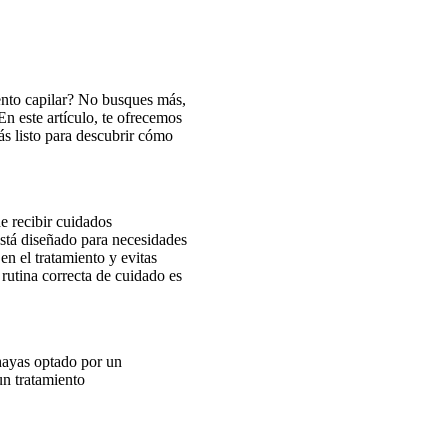
ento capilar? No busques más,
n este artículo, te ofrecemos
ás listo para descubrir cómo
e recibir cuidados
está diseñado para necesidades
n el tratamiento y evitas
 rutina correcta de cuidado es
hayas optado por un
un tratamiento