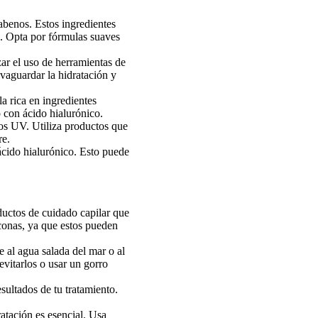
rabenos. Estos ingredientes
co. Opta por fórmulas suaves
ar el uso de herramientas de
lvaguardar la hidratación y
a rica en ingredientes
o con ácido hialurónico.
yos UV. Utiliza productos que
re.
ácido hialurónico. Esto puede
ductos de cuidado capilar que
iconas, ya que estos pueden
e al agua salada del mar o al
evitarlos o usar un gorro
esultados de tu tratamiento.
atación es esencial. Usa