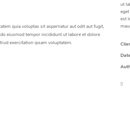
ut l
eget
est 
maur
em quia voluptas sit aspernatur aut odit aut fugit,
d do eiusmod tempor incididunt ut labore et dolore
rud exercitation ipsam voluptatem.
Clie
Dat
Aut