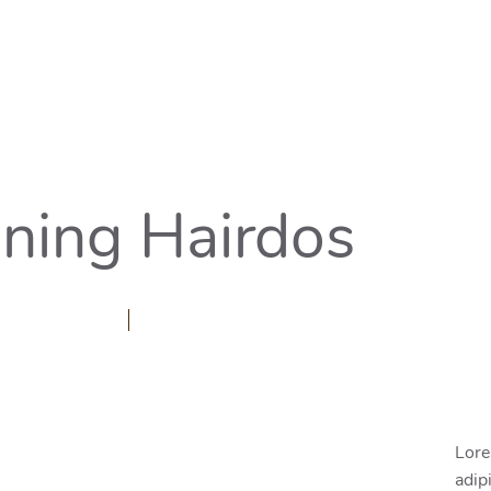
ning Hairdos
Lore
adip