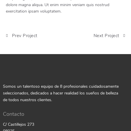
dolore magna aliqua. Ut enim minim veniam quis nostrud
exercitation ipsam voluptatem.
Prev Project
Next Project
Somos un talentoso equipo de 8 profesionales cuidadosamente
seleccionados, dedicados a hacer realidad los sueños de belleza
de todos nuestros clientes.
Contacto
C/ Castillejos 273