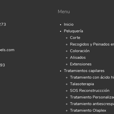
Menu
 273
Inicio
Peluquería
Corte
Recogidos y Peinados e
els.com
Coloración
Alisados
Extensiones
993
Tratamientos capilares
Tratamiento con ácido h
Talasoterapia
SOS Reconstruccción
Tratamiento Personaliz
Tratamiento antiescres
Tratamiento Olaplex